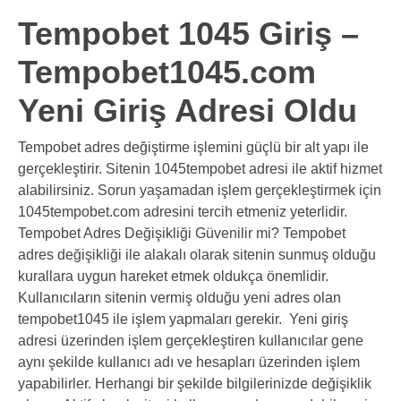
Tempobet 1045 Giriş –
Tempobet1045.com
Yeni Giriş Adresi Oldu
Tempobet adres değiştirme işlemini güçlü bir alt yapı ile
gerçekleştirir. Sitenin 1045tempobet adresi ile aktif hizmet
alabilirsiniz. Sorun yaşamadan işlem gerçekleştirmek için
1045tempobet.com adresini tercih etmeniz yeterlidir.
Tempobet Adres Değişikliği Güvenilir mi? Tempobet
adres değişikliği ile alakalı olarak sitenin sunmuş olduğu
kurallara uygun hareket etmek oldukça önemlidir.
Kullanıcıların sitenin vermiş olduğu yeni adres olan
tempobet1045 ile işlem yapmaları gerekir. Yeni giriş
adresi üzerinden işlem gerçekleştiren kullanıcılar gene
aynı şekilde kullanıcı adı ve hesapları üzerinden işlem
yapabilirler. Herhangi bir şekilde bilgilerinizde değişiklik