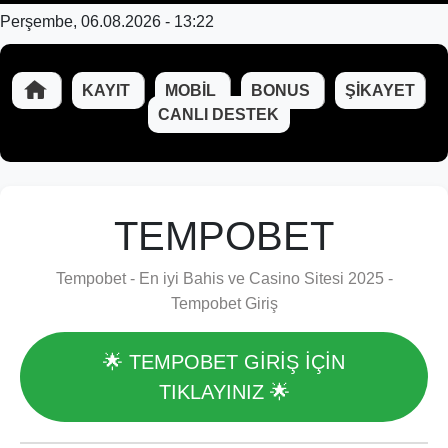
Perşembe, 06.08.2026 - 13:22
KAYIT
MOBIL
BONUS
ŞIKAYET
CANLI DESTEK
TEMPOBET
Tempobet - En iyi Bahis ve Casino Sitesi 2025 -
Tempobet Giriş
🌟 TEMPOBET GİRİŞ İÇİN
TIKLAYINIZ 🌟