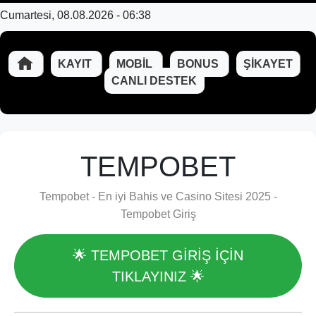
Cumartesi, 08.08.2026 - 06:38
KAYIT
MOBIL
BONUS
ŞIKAYET
CANLI DESTEK
TEMPOBET
Tempobet - En iyi Bahis ve Casino Sitesi 2025 -
Tempobet Giriş
🌟 TEMPOBET GİRİŞ İÇİN
TIKLAYINIZ 🌟