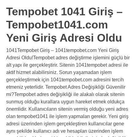
Tempobet 1041 Giriş –
Tempobet1041.com
Yeni Giriş Adresi Oldu
1041Tempobet Giriş – 1041tempobet.com Yeni Giriş
Adresi Oldu!Tempobet adres değiştirme işlemini güçlü bir
alt yapı ile gerçekleştirir. Sitenin 1041tempobet adresi ile
aktif hizmet alabilirsiniz. Sorun yaşamadan işlem
gerçekleştirmek için 1041tempobet.com adresini tercih
etmeniz yeterlidir. Tempobet Adres Değişikliği Güvenilir
mi?Tempobet adres değişikliği ile alakalı olarak sitenin
sunmuş olduğu kurallara uygun hareket etmek oldukça
önemlidir. Kullanıcıların sitenin vermiş olduğu yeni adres
olan tempobet1041 ile işlem yapmaları gerekir. Yeni giriş
adresi üzerinden işlem gerçekleştiren kullanıcılar gene
aynı şekilde kullanıcı adı ve hesapları üzerinden işlem