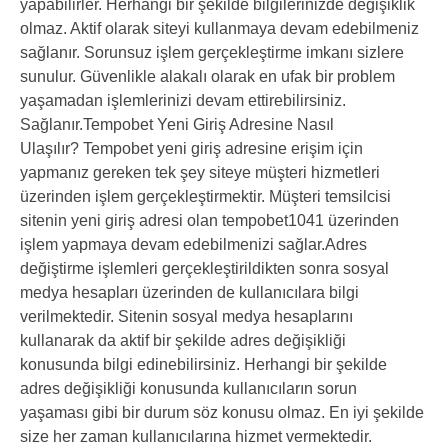
yapabilirler. Herhangi bir şekilde bilgilerinizde değişiklik
olmaz. Aktif olarak siteyi kullanmaya devam edebilmeniz
sağlanır. Sorunsuz işlem gerçekleştirme imkanı sizlere
sunulur. Güvenlikle alakalı olarak en ufak bir problem
yaşamadan işlemlerinizi devam ettirebilirsiniz.
Sağlanır.Tempobet Yeni Giriş Adresine Nasıl
Ulaşılır? Tempobet yeni giriş adresine erişim için
yapmanız gereken tek şey siteye müşteri hizmetleri
üzerinden işlem gerçekleştirmektir. Müşteri temsilcisi
sitenin yeni giriş adresi olan tempobet1041 üzerinden
işlem yapmaya devam edebilmenizi sağlar.Adres
değiştirme işlemleri gerçekleştirildikten sonra sosyal
medya hesapları üzerinden de kullanıcılara bilgi
verilmektedir. Sitenin sosyal medya hesaplarını
kullanarak da aktif bir şekilde adres değişikliği
konusunda bilgi edinebilirsiniz. Herhangi bir şekilde
adres değişikliği konusunda kullanıcıların sorun
yaşaması gibi bir durum söz konusu olmaz. En iyi şekilde
size her zaman kullanıcılarına hizmet vermektedir.