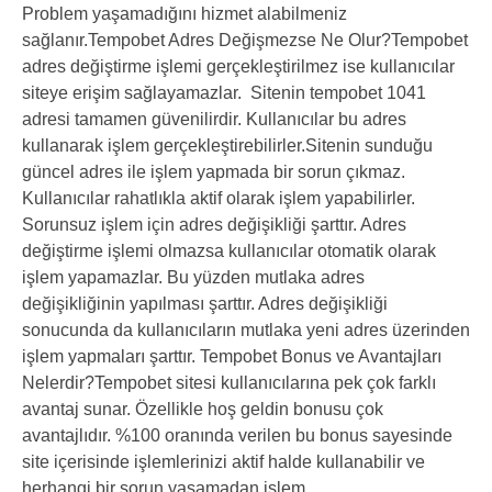
Problem yaşamadığını hizmet alabilmeniz
sağlanır.Tempobet Adres Değişmezse Ne Olur?Tempobet
adres değiştirme işlemi gerçekleştirilmez ise kullanıcılar
siteye erişim sağlayamazlar. Sitenin tempobet 1041
adresi tamamen güvenilirdir. Kullanıcılar bu adres
kullanarak işlem gerçekleştirebilirler.Sitenin sunduğu
güncel adres ile işlem yapmada bir sorun çıkmaz.
Kullanıcılar rahatlıkla aktif olarak işlem yapabilirler.
Sorunsuz işlem için adres değişikliği şarttır. Adres
değiştirme işlemi olmazsa kullanıcılar otomatik olarak
işlem yapamazlar. Bu yüzden mutlaka adres
değişikliğinin yapılması şarttır. Adres değişikliği
sonucunda da kullanıcıların mutlaka yeni adres üzerinden
işlem yapmaları şarttır. Tempobet Bonus ve Avantajları
Nelerdir?Tempobet sitesi kullanıcılarına pek çok farklı
avantaj sunar. Özellikle hoş geldin bonusu çok
avantajlıdır. %100 oranında verilen bu bonus sayesinde
site içerisinde işlemlerinizi aktif halde kullanabilir ve
herhangi bir sorun yaşamadan işlem